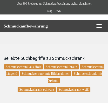
Skip
über 800 Produkte zur Schmuckaufbewahrung täglich aktualisiert
to
Blog
FAQ
main
content
Schmuckaufbewahrung
Toggl
naviga
Beliebte Suchbegriffe zu Schmuckschrank
Schmuckschrank aus Holz
Schmuckschrank braun
Schmuckschrank
hängend
Schmuckschrank mit Bilderrahmen
Schmuckschrank mit
Spiegel
Schmuckschrank schwarz
Schmuckschrank weiß
_________________________________________________________