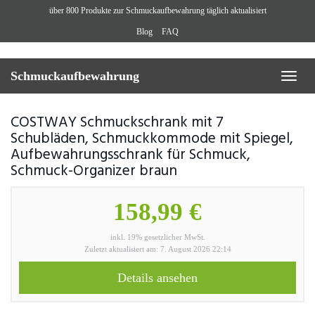
Skip
über 800 Produkte zur Schmuckaufbewahrung täglich aktualisiert
to
Blog
FAQ
main
content
Schmuckaufbewahrung
Toggl
naviga
COSTWAY Schmuckschrank mit 7
Schubläden, Schmuckkommode mit Spiegel,
Aufbewahrungsschrank für Schmuck,
Schmuck-Organizer braun
158,99 €
inkl. 19% gesetzlicher MwSt.
Zuletzt aktualisiert am: 7. August 2026 22:14
Details ansehen