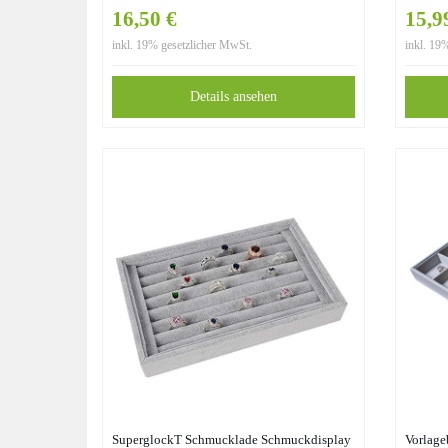
Ringstä
16,50 €
15,9
Mansche
inkl. 19% gesetzlicher MwSt.
inkl. 19
15 * 3c
Details ansehen
SuperglockT Schmucklade Schmuckdisplay
Vorlage