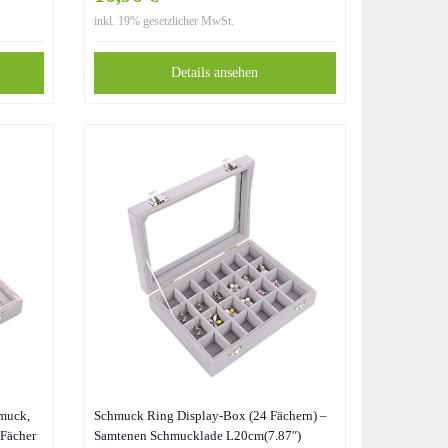
ssoires
Ausgekleidet für Ringe Ohrringe Halsketten
inkl. 19% gesetzlicher MwSt.
ster,
– Weiß 2
Details ansehen
muck,
Schmuck Ring Display-Box (24 Fächern) –
 Fächer
Samtenen Schmucklade L20cm(7.87″)