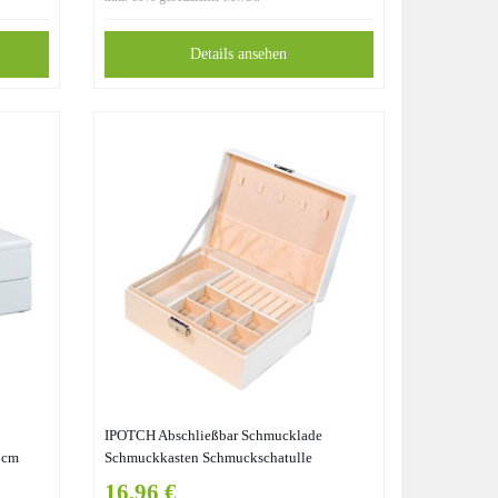
Details ansehen
IPOTCH Abschließbar Schmucklade
8 cm
Schmuckkasten Schmuckschatulle
wahrung
Schmuckkästchen, Komplett mit Samt
16,96 €