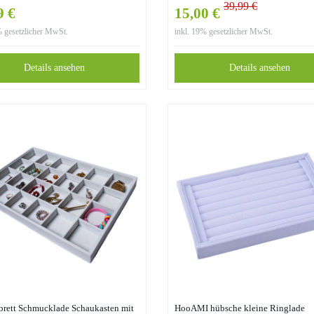
39,99 €
nder Ringhalter für Fingerring
für Ohrringe, Schwarz, Pappe, grau, 7
9 €
15,00 €
ttenknöpfe Armband Halskette 23 *
(Grey)
% gesetzlicher MwSt.
inkl. 19% gesetzlicher MwSt.
m (Weiß)
Details ansehen
Details ansehen
brett Schmucklade Schaukasten mit
HooAMI hübsche kleine Ringlade