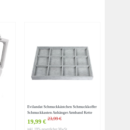
Evilandat Schmuckkästchen Schmuckkoffer
Schmuckkasten Anhänger Armband Kette
23,99 €
Uhr Ohrring Ring
19,99 €
ge
inkl. 19% gesetzlicher MwSt.