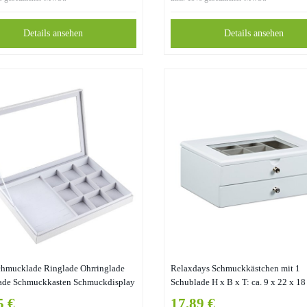
Halskette(Grau)
Details ansehen
Details ansehen
hmucklade Ringlade Ohrringlade
Relaxdays Schmuckkästchen mit 1
ade Schmuckkasten Schmuckdisplay
Schublade H x B x T: ca. 9 x 22 x 1
kleine Schatulle zur Schmuckaufbe
5 €
17,89 €