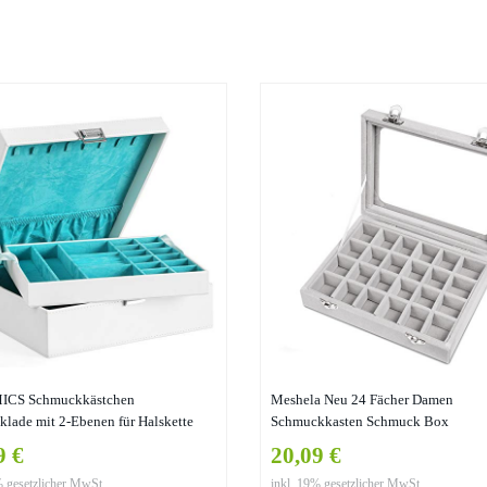
CS Schmuckkästchen
Meshela Neu 24 Fächer Damen
lade mit 2-Ebenen für Halskette
Schmuckkasten Schmuck Box
ge, Weiß JDS305W
Schmuckkoffer Schmuckständer
9 €
20,09 €
Aufbewahrungsbox für Ringe Ohrrin
% gesetzlicher MwSt.
inkl. 19% gesetzlicher MwSt.