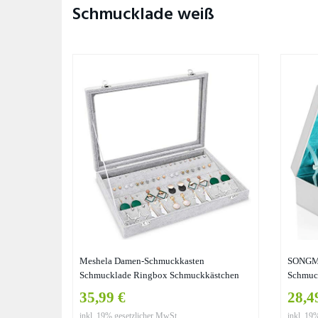
Schmucklade weiß
Meshela Damen-Schmuckkasten
SONGMI
Schmucklade Ringbox Schmuckkästchen
Schmuck
für Halskette, Armband, Ringe und Ohrringe
Ohrrin
35,99 €
28,4
grau (Ohrring-Box)
inkl. 19% gesetzlicher MwSt.
inkl. 19