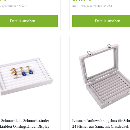
Schmuckbox mit Schubfach für Acce
% gesetzlicher MwSt.
inkl. 19% gesetzlicher MwSt.
Schmuckkastenaus Holz mit Sichtfen
weiß
Details ansehen
Details ansehen
a Schmucklade Schmuckständer
Ivosmart Aufbewahrungsbox für Sch
tablett Ohrringständer Display
24 Fächer, aus Samt, mit Glasdeckel,