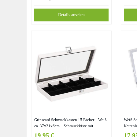
Details ansehen
Grinscard Schmuckkasten 15 Fächer – Weiß
Weiß Sc
ca. 37x21x6cm – Schmuckkiste mit
Kettenl
Sichtfenster-Deckel & Schnapp-Verschluss
(2 in 1)
19,95 €
17,9