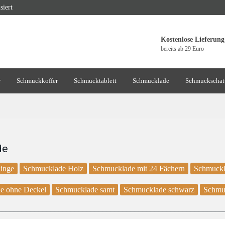
siert
Kostenlose Lieferung
bereits ab 29 Euro
r
Schmuckkoffer
Schmucktablett
Schmucklade
Schmuckschat
de
inge
Schmucklade Holz
Schmucklade mit 24 Fächern
Schmuckl
e ohne Deckel
Schmucklade samt
Schmucklade schwarz
Schmu
________________________________________________________