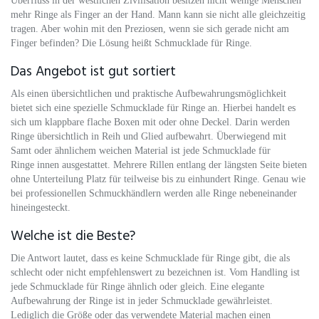
Überfluss in der westlichen Zivilisation besitzen nicht wenige Menschen
mehr Ringe als Finger an der Hand. Mann kann sie nicht alle gleichzeitig
tragen. Aber wohin mit den Preziosen, wenn sie sich gerade nicht am
Finger befinden? Die Lösung heißt Schmucklade für Ringe.
Das Angebot ist gut sortiert
Als einen übersichtlichen und praktische Aufbewahrungsmöglichkeit
bietet sich eine spezielle Schmucklade für Ringe an. Hierbei handelt es
sich um klappbare flache Boxen mit oder ohne Deckel. Darin werden
Ringe übersichtlich in Reih und Glied aufbewahrt. Überwiegend mit
Samt oder ähnlichem weichen Material ist jede Schmucklade für
Ringe innen ausgestattet. Mehrere Rillen entlang der längsten Seite bieten
ohne Unterteilung Platz für teilweise bis zu einhundert Ringe. Genau wie
bei professionellen Schmuckhändlern werden alle Ringe nebeneinander
hineingesteckt.
Welche ist die Beste?
Die Antwort lautet, dass es keine Schmucklade für Ringe gibt, die als
schlecht oder nicht empfehlenswert zu bezeichnen ist. Vom Handling ist
jede Schmucklade für Ringe ähnlich oder gleich. Eine elegante
Aufbewahrung der Ringe ist in jeder Schmucklade gewährleistet.
Lediglich die Größe oder das verwendete Material machen einen