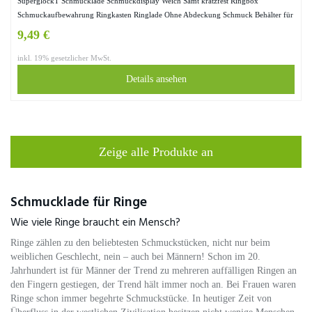
SuperglockT Schmucklade Schmuckdisplay Weich Samt kratzfest Ringbox
Schmuckaufbewahrung Ringkasten Ringlade Ohne Abdeckung Schmuck Behälter für
Ohrringe Ringe Broschen Halskette 23 * 15 * 3cm (Grau)
9,49 €
inkl. 19% gesetzlicher MwSt.
Details ansehen
Zeige alle Produkte an
Schmucklade für Ringe
Wie viele Ringe braucht ein Mensch?
Ringe zählen zu den beliebtesten Schmuckstücken, nicht nur beim
weiblichen Geschlecht, nein – auch bei Männern! Schon im 20.
Jahrhundert ist für Männer der Trend zu mehreren auffälligen Ringen an
den Fingern gestiegen, der Trend hält immer noch an. Bei Frauen waren
Ringe schon immer begehrte Schmuckstücke. In heutiger Zeit von