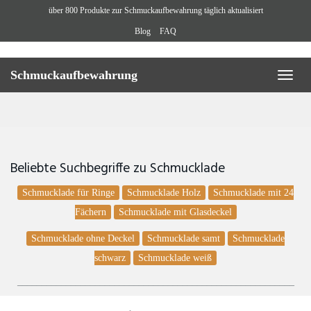
Skip
über 800 Produkte zur Schmuckaufbewahrung täglich aktualisiert
to
Blog
FAQ
main
content
Schmuckaufbewahrung
Toggl
naviga
Beliebte Suchbegriffe zu Schmucklade
Schmucklade für Ringe
Schmucklade Holz
Schmucklade mit 24
Fächern
Schmucklade mit Glasdeckel
Schmucklade ohne Deckel
Schmucklade samt
Schmucklade
schwarz
Schmucklade weiß
_________________________________________________________