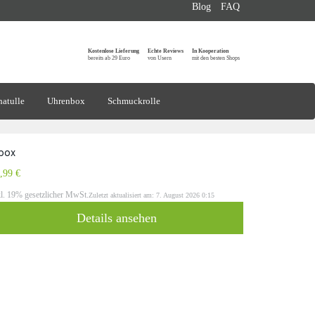
Blog
FAQ
Kostenlose Lieferung
Echte Reviews
In Kooperation
bereits ab 29 Euro
von Usern
mit den besten Shops
atulle
Uhrenbox
Schmuckrolle
sbox
,99 €
kl. 19% gesetzlicher MwSt.
Zuletzt aktualisiert am: 7. August 2026 0:15
Details ansehen