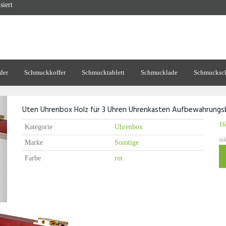
siert
der
Schmuckkoffer
Schmucktablett
Schmucklade
Schmucksch
Uten Uhrenbox Holz für 3 Uhren Uhrenkasten Aufbewahrung
16
Kategorie
Uhrenbox
in
Marke
Sonstige
Farbe
rot