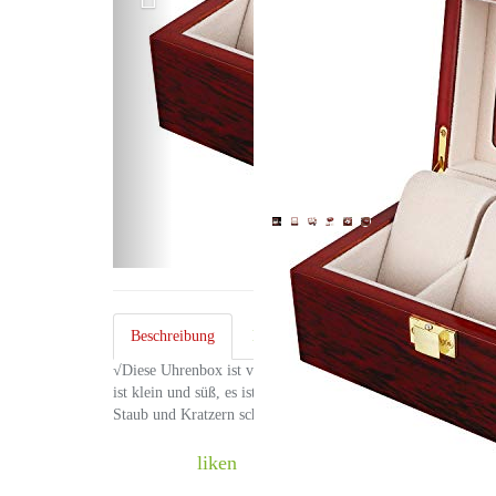
Beschreibung
Erfahrungsberichte
Kundenre
0
√Diese Uhrenbox ist von hochwertige Holz Material, weichen
ist klein und süß, es ist ideal für Leute mit wenigen Uhr
Staub und Kratzern schützt. Rosa Farbe ist…
liken
teilen