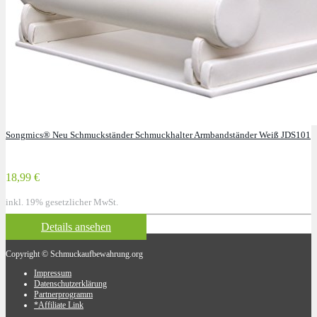
Songmics® Neu Schmuckständer Schmuckhalter Armbandständer Weiß JDS101
18,99 €
inkl. 19% gesetzlicher MwSt.
Details ansehen
Copyright © Schmuckaufbewahrung.org
Impressum
Datenschutzerklärung
Partnerprogramm
*Affiliate Link