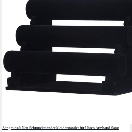
Songmics® Neu Schmuckständer kleiderständer für Uhren Armband Samt