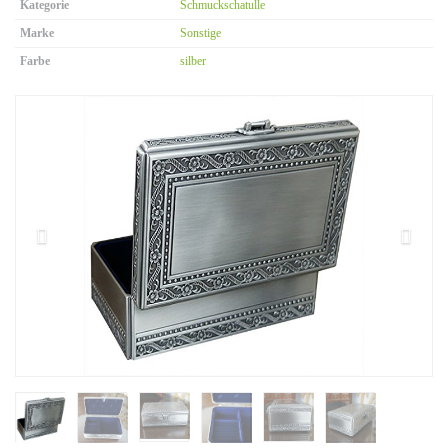
Kategorie
Schmuckschatulle
Marke
Sonstige
Farbe
silber