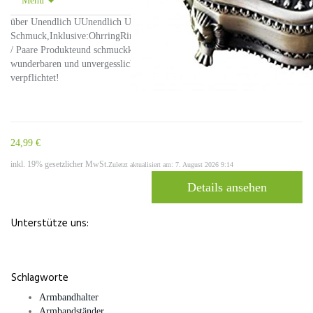
Menu
über Unendlich UUnendlich U angebote tausende von
Schmuck,Inklusive:OhrringRingeArmbänderAnhängerHalskettenLiebhaber
/ Paare Produkteund schmuckkastenLuxus UhrenWir schaffen einen
wunderbaren und unvergesslichen Shopping-Erlebnis für jeden Kunden
verpflichtet!
24,99 €
inkl. 19% gesetzlicher MwSt.
Zuletzt aktualisiert am: 7. August 2026 9:14
Details ansehen
Unterstütze uns:
Schlagworte
Armbandhalter
Armbandständer