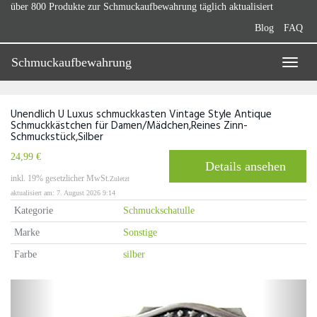
Skip
über 800 Produkte zur Schmuckaufbewahrung täglich aktualisiert
to
Blog
FAQ
main
content
Schmuckaufbewahrung
Toggle
naviga
Unendlich U Luxus schmuckkasten Vintage Style Antique
Schmuckkästchen für Damen/Mädchen,Reines Zinn-
Schmuckstück,Silber
24,99 €
Details ansehen
inkl. 19% gesetzlicher MwSt.
Zuletzt
aktualisiert am: 7. August 2026 9:14
Kategorie
Schmuckschatulle
Marke
Sonstige
Farbe
silber