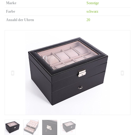
Marke
Sonstige
Farbe
schwarz
Anzahl der Uhren
20