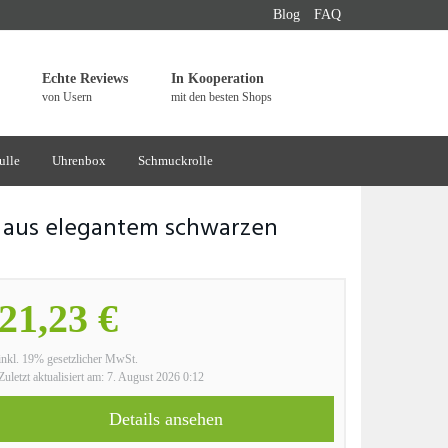
Blog
FAQ
Echte Reviews
In Kooperation
von Usern
mit den besten Shops
ulle
Uhrenbox
Schmuckrolle
n aus elegantem schwarzen
21,23 €
inkl. 19% gesetzlicher MwSt.
Zuletzt aktualisiert am: 7. August 2026 0:12
Details ansehen