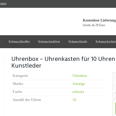
siert
Kostenlose Lieferung
bereits ab 29 Euro
r
Schmuckkoffer
Schmucktablett
Schmucklade
Schmuckschat
Uhrenbox – Uhrenkasten für 10 Uhre
Kunstleder
Kategorie
Uhrenbox
Marke
Sonstige
Farbe
schwarz
Anzahl der Uhren
10