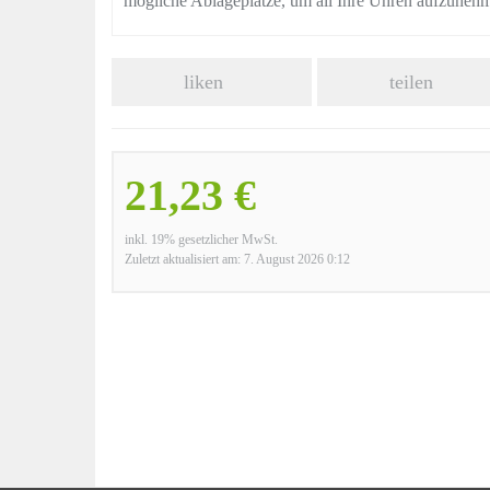
mögliche Ablageplätze, um all Ihre Uhren aufzuneh
liken
teilen
21,23 €
inkl. 19% gesetzlicher MwSt.
Zuletzt aktualisiert am: 7. August 2026 0:12