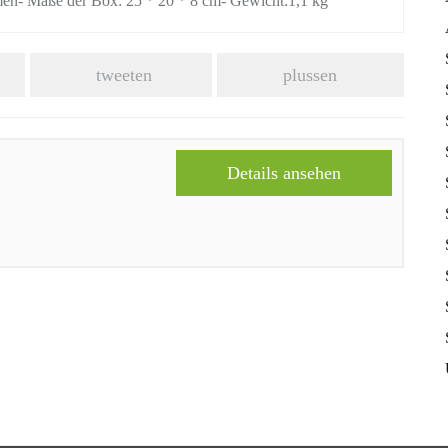
men- Maße der Box: 25 * 20 * 8 cm- Gewicht:1,1 kg
tweeten
plussen
Details ansehen