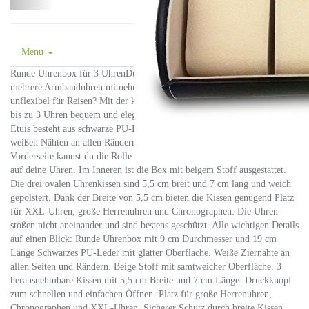
Menu
Runde Uhrenbox für 3 UhrenDu bist häufig unterwegs und möchtest
mehrere Armbanduhren mitnehmen? Dir ist eine große Uhrenbox zu
unflexibel für Reisen? Mit der kompakten Mocuni-Uhrenrolle kannst du
bis zu 3 Uhren bequem und elegant transportieren. Die Außenseite des
Etuis besteht aus schwarze PU-Leder mit einer glatten Oberfläche und
weißen Nähten an allen Rändern. Dank dem Druckverschluss auf der
Vorderseite kannst du die Rolle mit einer Hand öffnen und hast Zugriff
auf deine Uhren. Im Inneren ist die Box mit beigem Stoff ausgestattet.
Die drei ovalen Uhrenkissen sind 5,5 cm breit und 7 cm lang und weich
gepolstert. Dank der Breite von 5,5 cm bieten die Kissen genügend Platz
für XXL-Uhren, große Herrenuhren und Chronographen. Die Uhren
stoßen nicht aneinander und sind bestens geschützt. Alle wichtigen Details
auf einen Blick: Runde Uhrenbox mit 9 cm Durchmesser und 19 cm
Länge Schwarzes PU-Leder mit glatter Oberfläche. Weiße Ziernähte an
allen Seiten und Rändern. Beige Stoff mit samtweicher Oberfläche. 3
herausnehmbare Kissen mit 5,5 cm Breite und 7 cm Länge. Druckknopf
zum schnellen und einfachen Öffnen. Platz für große Herrenuhren,
Chronographen und XXL-Uhren. Sicherer Schutz durch breite Kissen