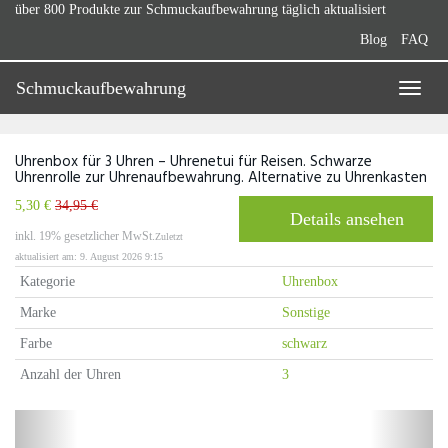
Skip
über 800 Produkte zur Schmuckaufbewahrung täglich aktualisiert
to
Blog
FAQ
main
content
Schmuckaufbewahrung
Toggle
naviga
Uhrenbox für 3 Uhren – Uhrenetui für Reisen. Schwarze
Uhrenrolle zur Uhrenaufbewahrung. Alternative zu Uhrenkasten
5,30 €
34,95 €
Details ansehen
inkl. 19% gesetzlicher MwSt.
Zuletzt
aktualisiert am: 9. August 2026 9:15
Kategorie
Uhrenbox
Marke
Sonstige
Farbe
schwarz
Anzahl der Uhren
3