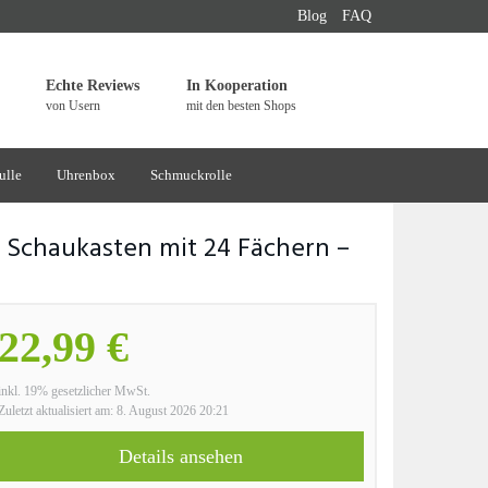
Blog
FAQ
Echte Reviews
In Kooperation
von Usern
mit den besten Shops
ulle
Uhrenbox
Schmuckrolle
Schaukasten mit 24 Fächern –
22,99 €
inkl. 19% gesetzlicher MwSt.
Zuletzt aktualisiert am: 8. August 2026 20:21
Details ansehen