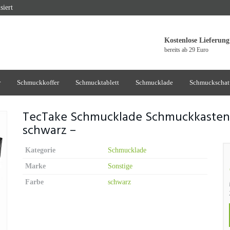
siert
Kostenlose Lieferung
bereits ab 29 Euro
r
Schmuckkoffer
Schmucktablett
Schmucklade
Schmuckschat
TecTake Schmucklade Schmuckkasten 
schwarz –
Kategorie
Schmucklade
Marke
Sonstige
Farbe
schwarz