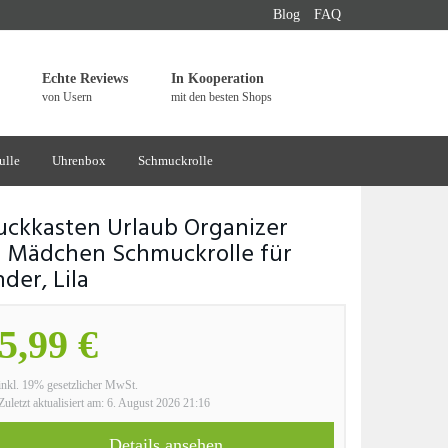
Blog
FAQ
Echte Reviews
In Kooperation
von Usern
mit den besten Shops
ulle
Uhrenbox
Schmuckrolle
kkasten Urlaub Organizer
 Mädchen Schmuckrolle für
er, Lila
5,99 €
inkl. 19% gesetzlicher MwSt.
Zuletzt aktualisiert am: 6. August 2026 21:16
Details ansehen