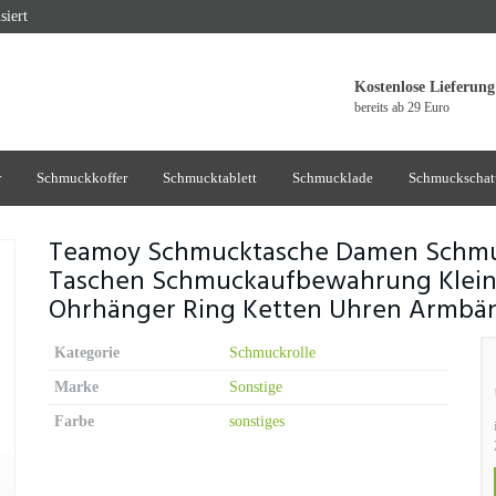
siert
Kostenlose Lieferung
bereits ab 29 Euro
r
Schmuckkoffer
Schmucktablett
Schmucklade
Schmuckschat
Teamoy Schmucktasche Damen Schmuc
Taschen Schmuckaufbewahrung Klein
Ohrhänger Ring Ketten Uhren Armbänd
Kategorie
Schmuckrolle
Marke
Sonstige
Farbe
sonstiges