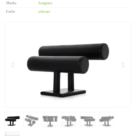
Marke
Songmics
Farbe
schwarz