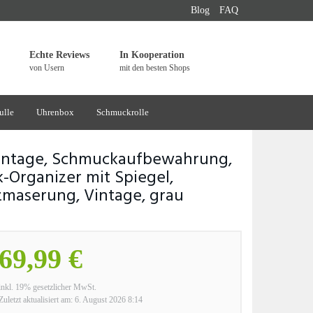
Blog
FAQ
Echte Reviews
In Kooperation
von Usern
mit den besten Shops
ulle
Uhrenbox
Schmuckrolle
ntage, Schmuckaufbewahrung,
-Organizer mit Spiegel,
lzmaserung, Vintage, grau
69,99 €
inkl. 19% gesetzlicher MwSt.
Zuletzt aktualisiert am: 6. August 2026 8:14