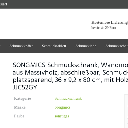
siert
Kostenlose Lieferung
bereits ab 29 Euro
r
Schmuckkoffer
Schmucktablett
Schmucklade
Schmuckschat
SONGMICS Schmuckschrank, Wandmo
aus Massivholz, abschließbar, Schmuck
platzsparend, 36 x 9,2 x 80 cm, mit Ho
JJC52GY
Kategorie
Schmuckschrank
Marke
Songmics
Farbe
sonstiges