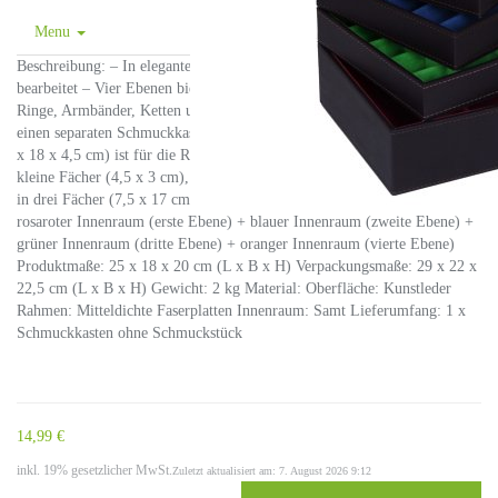
Menu
Beschreibung: – In elegantem und modernem Design und sorgsam
bearbeitet – Vier Ebenen bieten verschiedene Ablagemöglichkeit Ihrer
Ringe, Armbänder, Ketten und vieles mehr an – Die erste Ebene ist selbst
einen separaten Schmuckkasten (25 x 18 x 4,5 cm), die zweite Ebene (25
x 18 x 4,5 cm) ist für die Ringaufbewahrung, die dritte Ebene hat 25
kleine Fächer (4,5 x 3 cm), die vierte Ebene (25 x 18 x 6,5 cm) wird sich
in drei Fächer (7,5 x 17 cm) unterteilt. Produktdetails: Farbe: Braun +
rosaroter Innenraum (erste Ebene) + blauer Innenraum (zweite Ebene) +
grüner Innenraum (dritte Ebene) + oranger Innenraum (vierte Ebene)
Produktmaße: 25 x 18 x 20 cm (L x B x H) Verpackungsmaße: 29 x 22 x
22,5 cm (L x B x H) Gewicht: 2 kg Material: Oberfläche: Kunstleder
Rahmen: Mitteldichte Faserplatten Innenraum: Samt Lieferumfang: 1 x
Schmuckkasten ohne Schmuckstück
14,99 €
inkl. 19% gesetzlicher MwSt.
Zuletzt aktualisiert am: 7. August 2026 9:12