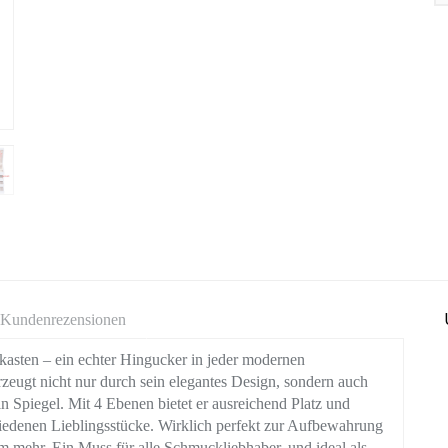
Kundenrezensionen
kasten – ein echter Hingucker in jeder modernen
ugt nicht nur durch sein elegantes Design, sondern auch
in Spiegel. Mit 4 Ebenen bietet er ausreichend Platz und
iedenen Lieblingsstücke. Wirklich perfekt zur Aufbewahrung
 mehr. Ein Muss für alle Schmuckliebhaber, und ideal als