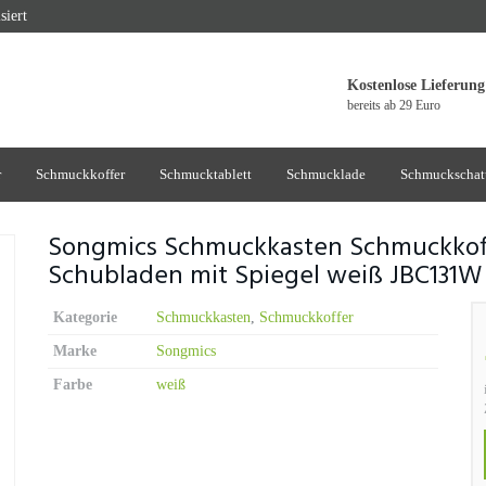
siert
Kostenlose Lieferung
bereits ab 29 Euro
r
Schmuckkoffer
Schmucktablett
Schmucklade
Schmuckschat
Songmics Schmuckkasten Schmuckkoffe
Schubladen mit Spiegel weiß JBC131W
Kategorie
Schmuckkasten
,
Schmuckkoffer
Marke
Songmics
Farbe
weiß