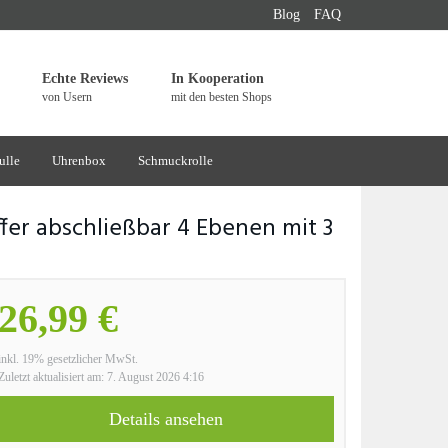
Blog
FAQ
Echte Reviews
In Kooperation
von Usern
mit den besten Shops
ulle
Uhrenbox
Schmuckrolle
r abschließbar 4 Ebenen mit 3
26,99 €
inkl. 19% gesetzlicher MwSt.
Zuletzt aktualisiert am: 7. August 2026 4:16
Details ansehen