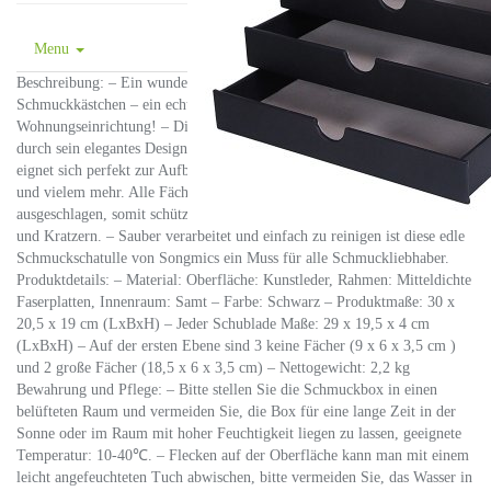
Menu
Beschreibung: – Ein wunderschönes, elegantes und zeitloses
Schmuckkästchen – ein echter Hingucker in jeder modernen
Wohnungseinrichtung! – Dieser edle Schmuckkoffer überzeugt nicht nur
durch sein elegantes Design, sondern auch durch seine Funktionalität. Er
eignet sich perfekt zur Aufbewahrung von Uhren, Halsketten, Ohrringen
und vielem mehr. Alle Fächer sind mit weichem beige Samt
ausgeschlagen, somit schützt er Ihre wertvollen Lieblingsstücke vor Staub
und Kratzern. – Sauber verarbeitet und einfach zu reinigen ist diese edle
Schmuckschatulle von Songmics ein Muss für alle Schmuckliebhaber.
Produktdetails: – Material: Oberfläche: Kunstleder, Rahmen: Mitteldichte
Faserplatten, Innenraum: Samt – Farbe: Schwarz – Produktmaße: 30 x
20,5 x 19 cm (LxBxH) – Jeder Schublade Maße: 29 x 19,5 x 4 cm
(LxBxH) – Auf der ersten Ebene sind 3 keine Fächer (9 x 6 x 3,5 cm )
und 2 große Fächer (18,5 x 6 x 3,5 cm) – Nettogewicht: 2,2 kg
Bewahrung und Pflege: – Bitte stellen Sie die Schmuckbox in einen
belüfteten Raum und vermeiden Sie, die Box für eine lange Zeit in der
Sonne oder im Raum mit hoher Feuchtigkeit liegen zu lassen, geeignete
Temperatur: 10-40℃. – Flecken auf der Oberfläche kann man mit einem
leicht angefeuchteten Tuch abwischen, bitte vermeiden Sie, das Wasser in