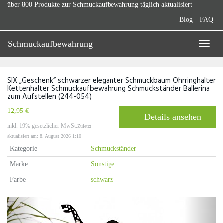
Skip
über 800 Produkte zur Schmuckaufbewahrung täglich aktualisiert
to
Blog
FAQ
main
content
Schmuckaufbewahrung
Toggle
naviga
SIX „Geschenk“ schwarzer eleganter Schmuckbaum Ohrringhalter
Kettenhalter Schmuckaufbewahrung Schmuckständer Ballerina
zum Aufstellen (244-054)
12,95 €
Details ansehen
inkl. 19% gesetzlicher MwSt.
Zuletzt
aktualisiert am: 8. August 2026 1:10
Kategorie
Schmuckständer
Marke
Sonstige
Farbe
schwarz