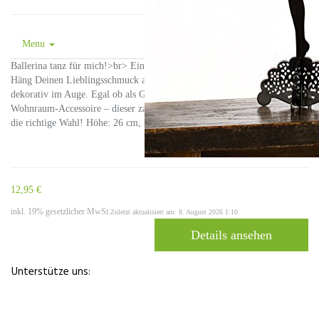
Menu
Ballerina tanz für mich!>br> Eine kleine süße Ballerina in Schwarz:
Häng Deinen Lieblingsschmuck an ihr auf und behalte ihn so immer
dekorativ im Auge. Egal ob als Geschenk, für Dich selbst oder als
Wohnraum-Accessoire – dieser zauberhafte Schmuckhalter ist garantiert
die richtige Wahl! Höhe: 26 cm, Breite: 13 cm Tiefe (Fuß): 8 cm
12,95 €
inkl. 19% gesetzlicher MwSt.
Zuletzt aktualisiert am: 8. August 2026 1:10
Details ansehen
Unterstütze uns: