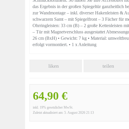
Schmucksortiment. So haben Sie ihre Accessoires nic
das Ergebnis in der großen Spiegeltür ganzheitlich
zur Wandmontage – inkl. diverser Hakenleisten & A
schwarzem Samt – mit Spiegelfront – 3 Fächer für m
Ohrringleisten: 33 cm (B) – 2 große Kettenleisten mi
– Tür mit Magnetverschluss ausgestattet Abmessung
26 cm (BxH) • Gewicht: 7 kg • Material: umweltf
erfolgt vormontiert. • 1 x Anleitung
liken
teilen
64,90 €
inkl. 19% gesetzlicher MwSt.
Zuletzt aktualisiert am: 5. August 2026 21:13