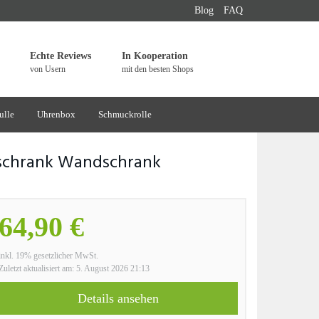
Blog
FAQ
Echte Reviews
In Kooperation
von Usern
mit den besten Shops
ulle
Uhrenbox
Schmuckrolle
schrank Wandschrank
64,90 €
inkl. 19% gesetzlicher MwSt.
Zuletzt aktualisiert am: 5. August 2026 21:13
Details ansehen