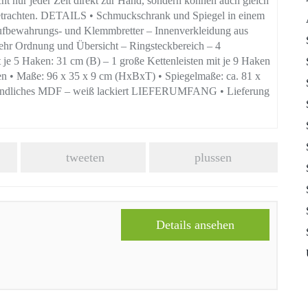
ht nur jeder Zeit direkt zur Hand, sondern können auch gleich
 betrachten. DETAILS • Schmuckschrank und Spiegel in einem
ufbewahrungs- und Klemmbretter – Innenverkleidung aus
ehr Ordnung und Übersicht – Ringsteckbereich – 4
t je 5 Haken: 31 cm (B) – 1 große Kettenleisten mit je 9 Haken
en • Maße: 96 x 35 x 9 cm (HxBxT) • Spiegelmaße: ca. 81 x
reundliches MDF – weiß lackiert LIEFERUMFANG • Lieferung
tweeten
plussen
Details ansehen