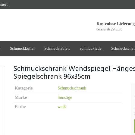
siert
Kostenlose Lieferung
bereits ab 29 Euro
r
Schmuckkoffer
Schmucktablett
Schmucklade
Schmuckschat
Schmuckschrank Wandspiegel Hänge
Spiegelschrank 96x35cm
Kategorie
Schmuckschrank
Marke
Sonstige
Farbe
weiß