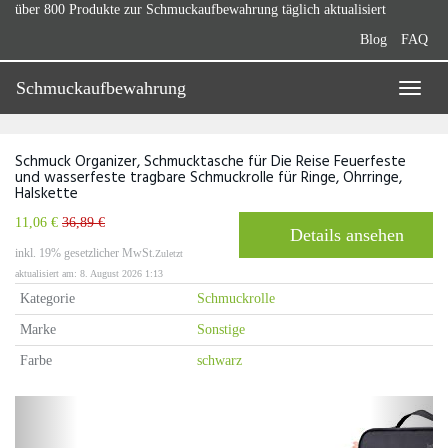
Skip
über 800 Produkte zur Schmuckaufbewahrung täglich aktualisiert
to
Blog
FAQ
main
content
Schmuckaufbewahrung
Toggle
naviga
Schmuck Organizer, Schmucktasche für Die Reise Feuerfeste
und wasserfeste tragbare Schmuckrolle für Ringe, Ohrringe,
Halskette
11,06 €
36,89 €
Details ansehen
inkl. 19% gesetzlicher MwSt.
Zuletzt
aktualisiert am: 8. August 2026 1:13
Kategorie
Schmuckrolle
Marke
Sonstige
Farbe
schwarz