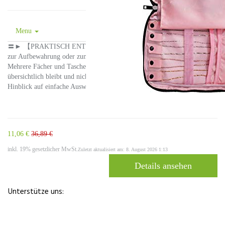
Menu
〓► 【PRAKTISCH ENTWICKELT】 Unser Schmuck-Organizer kann
zur Aufbewahrung oder zum einfachen Reisen verwendet werden.
Mehrere Fächer und Taschen sorgen dafür, dass Ihr Schmuck
übersichtlich bleibt und nicht zusammenstößt und beschädigt wird. Im
Hinblick auf einfache Auswahl, einfache…
11,06 €
36,89 €
inkl. 19% gesetzlicher MwSt.
Zuletzt aktualisiert am: 8. August 2026 1:13
Details ansehen
Unterstütze uns: