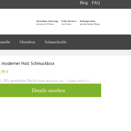
Blog
FAQ
Kostenlose Lieferung
Echte Reviews
In Kooperation
bereits ab 29 Euro
von Usern
mit den besten Shops
atulle
Uhrenbox
Schmuckrolle
k moderner Holz Schmuckbox
,99 €
kl. 19% gesetzlicher MwSt.
Zuletzt aktualisiert am: 7. August 2026 4:17
Details ansehen