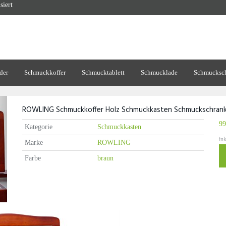
siert
der
Schmuckkoffer
Schmucktablett
Schmucklade
Schmucksch
ROWLING Schmuckkoffer Holz Schmuckkasten Schmuckschran
99
Kategorie
Schmuckkasten
in
Marke
ROWLING
Farbe
braun