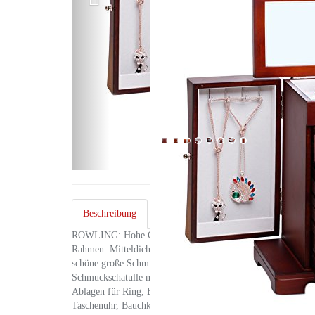
Beschreibung
Erfahrungsberichte
Kundenre
0
ROWLING: Hohe Qualität & Günstige Preise ! Schützen Sie I
Rahmen: Mitteldichte Faserplatten Innenraum: Samt Mit 5 
schöne große Schmuckkästchen ist ideal zum Aufbewahren vo
Schmuckschatulle mit Schubläden mit diefferenten Aufteilun
Ablagen für Ring, Brosche, Armband, Halsband, Kette, Amule
Taschenuhr, Bauchkette, Fußkette, Fußkettchen, Armreif, Pi