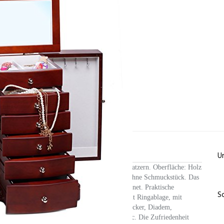
zensionen
U
hre Schmuckkasten stilvoll vor Staub und Kratzern. Oberfläche: Holz
Schubladen. Lieferumfang: 1x Schmuckkasten ohne Schmuckstück. Das
n Ringen, Ketten, Uhren und Ohrringen geeignet. Praktische
S
gen, mit Spiegel, mit Schloß und Schlüssel, mit Ringablage, mit
tt, Ohrring, Ohrstecker, Nassenring, Nasenstecker, Diadem,
ercing, Münzen, Münze, Diamant, Bernstein, etc. Die Zufriedenheit