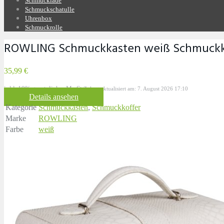
Schmucklade
Schmuckschatulle
Uhrenbox
Schmuckrolle
ROWLING Schmuckkasten weiß Schmuckko
35,99 €
inkl. 19% gesetzlicher MwSt.
Zuletzt aktualisiert am: 7. August 2026 17:10
Details ansehen
Kategorie
Schmuckkasten
,
Schmuckkoffer
Marke
ROWLING
Farbe
weiß