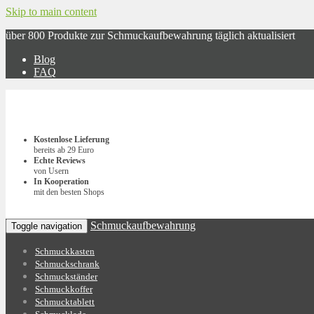
Skip to main content
über 800 Produkte zur Schmuckaufbewahrung täglich aktualisiert
Blog
FAQ
Kostenlose Lieferung
bereits ab 29 Euro
Echte Reviews
von Usern
In Kooperation
mit den besten Shops
Schmuckaufbewahrung
Toggle navigation
Schmuckkasten
Schmuckschrank
Schmuckständer
Schmuckkoffer
Schmucktablett