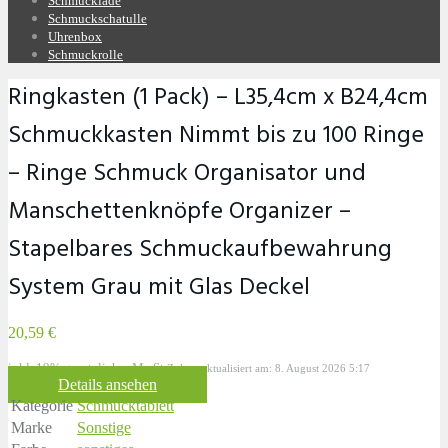
Schmucklade
Schmuckschatulle
Uhrenbox
Schmuckrolle
Ringkasten (1 Pack) – L35,4cm x B24,4cm
Schmuckkasten Nimmt bis zu 100 Ringe
– Ringe Schmuck Organisator und
Manschettenknöpfe Organizer –
Stapelbares Schmuckaufbewahrung
System Grau mit Glas Deckel
20,59 €
inkl. 19% gesetzlicher MwSt.
Zuletzt aktualisiert am: 8. August 2026 5:17
Details ansehen
Kategorie
Schmucktablett
Marke
Sonstige