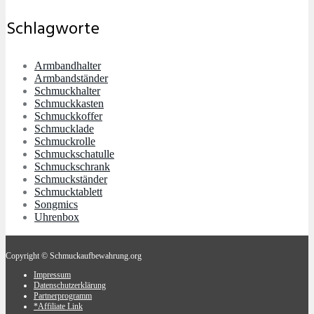
Schlagworte
Armbandhalter
Armbandständer
Schmuckhalter
Schmuckkasten
Schmuckkoffer
Schmucklade
Schmuckrolle
Schmuckschatulle
Schmuckschrank
Schmuckständer
Schmucktablett
Songmics
Uhrenbox
Copyright © Schmuckaufbewahrung.org
Impressum
Datenschutzerklärung
Partnerprogramm
*Affiliate Link