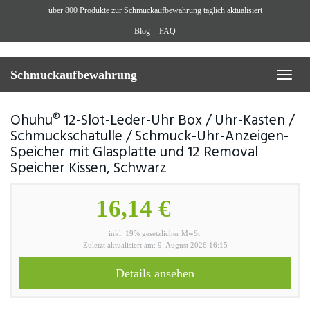
Skip
über 800 Produkte zur Schmuckaufbewahrung täglich aktualisiert
to
Blog
FAQ
main
content
Schmuckaufbewahrung
Toggl
naviga
Ohuhu® 12-Slot-Leder-Uhr Box / Uhr-Kasten /
Schmuckschatulle / Schmuck-Uhr-Anzeigen-
Speicher mit Glasplatte und 12 Removal
Speicher Kissen, Schwarz
16,14 €
inkl. 19% gesetzlicher MwSt.
Zuletzt aktualisiert am: 9. August 2026 16:15
Details ansehen