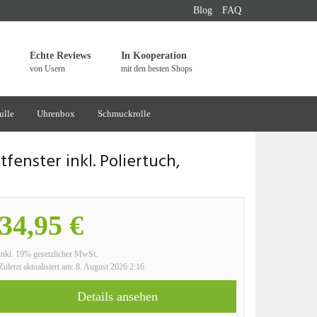
Blog
FAQ
Echte Reviews
In Kooperation
von Usern
mit den besten Shops
ulle
Uhrenbox
Schmuckrolle
enster inkl. Poliertuch,
34,95 €
inkl. 19% gesetzlicher MwSt.
Zuletzt aktualisiert am: 8. August 2026 2:16
Details ansehen