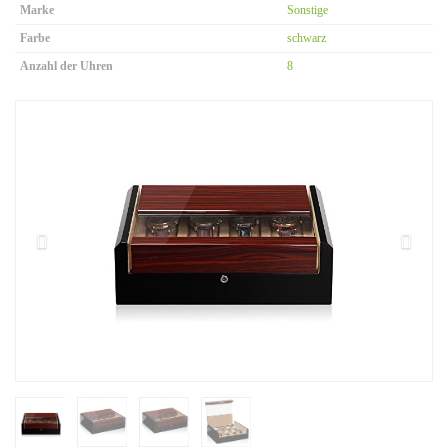
Marke
Sonstige
Farbe
schwarz
Anzahl der Uhren
8