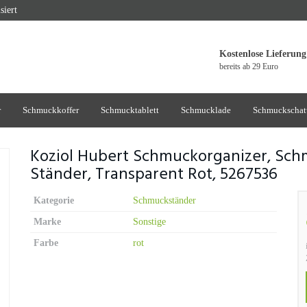
siert
Kostenlose Lieferung
bereits ab 29 Euro
r
Schmuckkoffer
Schmucktablett
Schmucklade
Schmuckschat
Koziol Hubert Schmuckorganizer, Sch
Ständer, Transparent Rot, 5267536
Kategorie
Schmuckständer
Marke
Sonstige
Farbe
rot