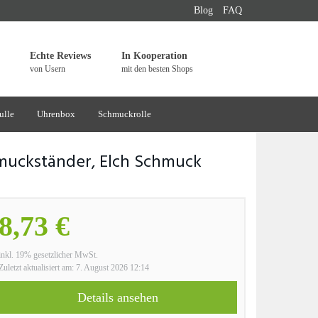
Blog
FAQ
Echte Reviews
In Kooperation
von Usern
mit den besten Shops
ulle
Uhrenbox
Schmuckrolle
muckständer, Elch Schmuck
8,73 €
inkl. 19% gesetzlicher MwSt.
Zuletzt aktualisiert am: 7. August 2026 12:14
Details ansehen