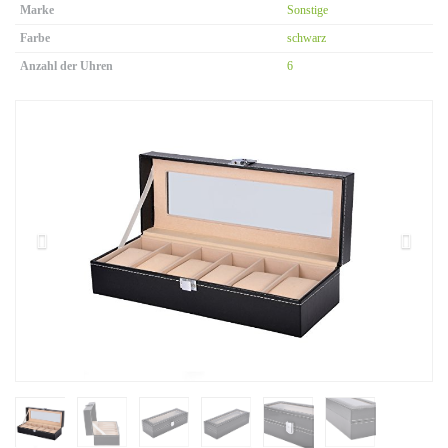
Marke
Sonstige
Farbe
schwarz
Anzahl der Uhren
6