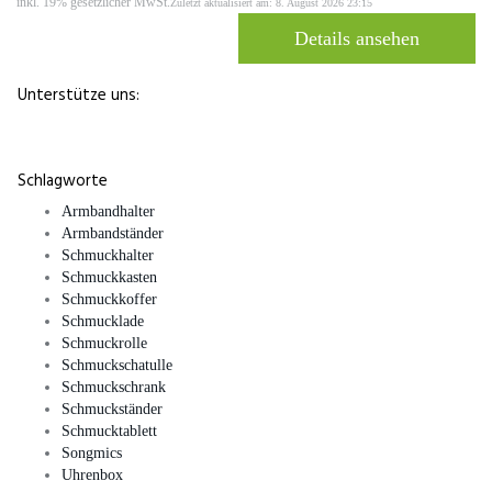
inkl. 19% gesetzlicher MwSt.
Zuletzt aktualisiert am: 8. August 2026 23:15
Details ansehen
Unterstütze uns:
Schlagworte
Armbandhalter
Armbandständer
Schmuckhalter
Schmuckkasten
Schmuckkoffer
Schmucklade
Schmuckrolle
Schmuckschatulle
Schmuckschrank
Schmuckständer
Schmucktablett
Songmics
Uhrenbox