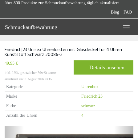
Skip
über 800 Produkte zur Schmuckaufbewahrung täglich aktualisiert
to
Blog
FAQ
main
content
Schmuckaufbewahrung
Toggle
naviga
Friedrich|23 Unisex Uhrenkasten mit Glasdeckel für 4 Uhren
Kunststoff Schwarz 20086-2
49,95 €
Details ansehen
inkl. 19% gesetzlicher MwSt.
Zuletzt
aktualisiert am: 8. August 2026 23:15
Kategorie
Uhrenbox
Marke
Friedrich|23
Farbe
schwarz
Anzahl der Uhren
4