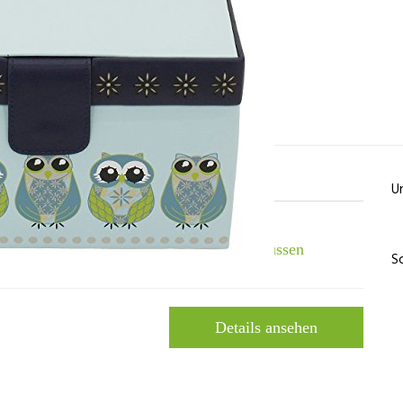
zensionen
U
tweeten
plussen
S
Details ansehen