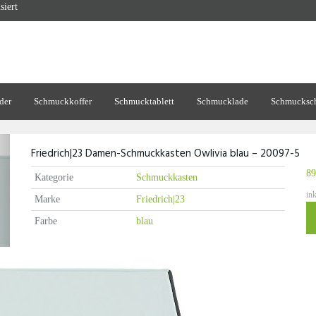
siert
der
Schmuckkoffer
Schmucktablett
Schmucklade
Schmucksch
Friedrich|23 Damen-Schmuckkasten Owlivia blau – 20097-5
89
Kategorie
Schmuckkasten
in
Marke
Friedrich|23
Farbe
blau