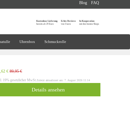
Blog
FAQ
Kostenlose Lieferung
Echte Reviews
In Kooperation
bereits ab 29 Euro
von Usern
mit den besten Shops
atulle
Uhrenbox
Schmuckrolle
,62 €
89,95 €
kl. 19% gesetzlicher MwSt.
Zuletzt aktualisiert am: 7. August 2026 11:14
Details ansehen