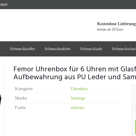
siert
Kostenlose Lieferung
bereits ab 29 Euro
r
Schmuckkoffer
Schmucktablett
Schmucklade
Schmuckschat
Femor Uhrenbox für 6 Uhren mit Glas
Aufbewahrung aus PU Leder und Sam
Kategorie
Uhrenbox
Marke
Sonstige
Farbe
schwarz