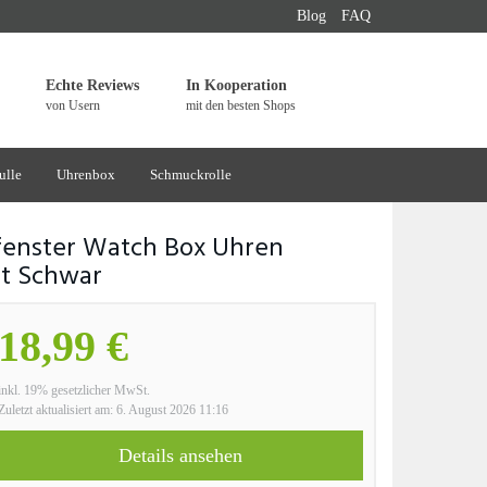
Blog
FAQ
Echte Reviews
In Kooperation
von Usern
mit den besten Shops
ulle
Uhrenbox
Schmuckrolle
fenster Watch Box Uhren
t Schwar
18,99 €
inkl. 19% gesetzlicher MwSt.
Zuletzt aktualisiert am: 6. August 2026 11:16
Details ansehen