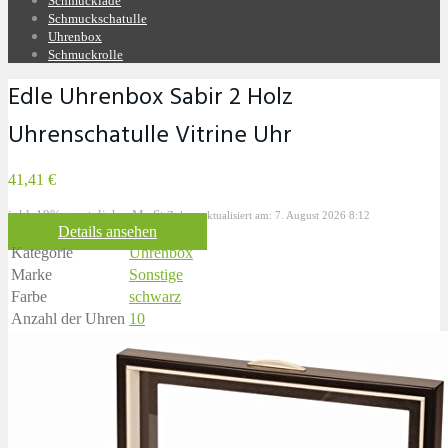
Schmucklade
Schmuckschatulle
Uhrenbox
Schmuckrolle
Edle Uhrenbox Sabir 2 Holz
Uhrenschatulle Vitrine Uhr
41,41 €
inkl. 19% gesetzlicher MwSt.
Zuletzt aktualisiert am: 7. August 2026 8:12
Details ansehen
Kategorie
Uhrenbox
Marke
Sonstige
Farbe
schwarz
Anzahl der Uhren
10