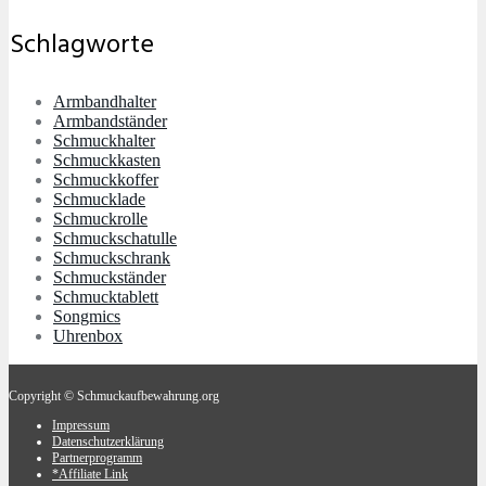
Schlagworte
Armbandhalter
Armbandständer
Schmuckhalter
Schmuckkasten
Schmuckkoffer
Schmucklade
Schmuckrolle
Schmuckschatulle
Schmuckschrank
Schmuckständer
Schmucktablett
Songmics
Uhrenbox
Copyright © Schmuckaufbewahrung.org
Impressum
Datenschutzerklärung
Partnerprogramm
*Affiliate Link