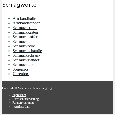
Schlagworte
Armbandhalter
Armbandständer
Schmuckhalter
Schmuckkasten
Schmuckkoffer
Schmucklade
Schmuckrolle
Schmuckschatulle
Schmuckschrank
Schmuckständer
Schmucktablett
Songmics
Uhrenbox
Copyright © Schmuckaufbewahrung.org
Impressum
Datenschutzerklärung
Partnerprogramm
*Affiliate Link