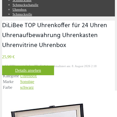
Schmucklade
Schmuckschatulle
Uhrenbox
Schmuckrolle
DiLiBee TOP Uhrenkoffer für 24 Uhren
Uhrenaufbewahrung Uhrenkasten
Uhrenvitrine Uhrenbox
25,99 €
inkl. 19% gesetzlicher MwSt.
Zuletzt aktualisiert am: 8. August 2026 2:18
Details ansehen
Kategorie
Uhrenbox
Marke
Sonstige
Farbe
schwarz