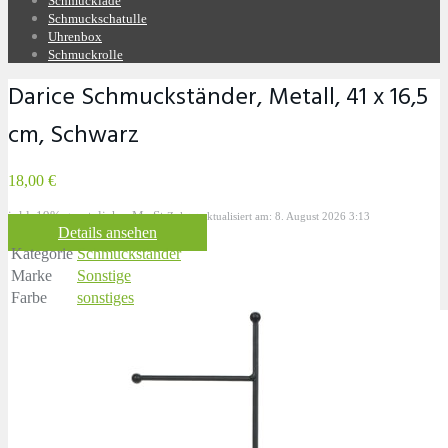
Schmucklade
Schmuckschatulle
Uhrenbox
Schmuckrolle
Darice Schmuckständer, Metall, 41 x 16,5
cm, Schwarz
18,00 €
inkl. 19% gesetzlicher MwSt.
Zuletzt aktualisiert am: 8. August 2026 3:13
Details ansehen
Kategorie
Schmuckständer
Marke
Sonstige
Farbe
sonstiges