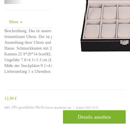
Menu
Beschreibung: Das ist unsere Uhrenkasten für Erhaltung ihrer
feinzeitlosen Uhren. Der ist perfekt für die Aufbewahrung und
Ausstellung ihrer Uhren und Schmucken in Geschäften or Komode zu
Hause. Schmuckkasten mit 20 Steckplätze: Mäße des
Kastens:25.9*20*14.6cm9(L x B x H) Mäße der Abnehmbaren Kissen:
Ungefähr 7.6×4.1×3.3 cm (L x B x H) Mäße des Fensters:20.3×15.2 cm
Mäße der Steckplätze:9.1×4.6×3.6 cm Schlüssel: Ja Innen Farbe: Rosa
Lieferumfang 1 x Uhrenbox
12,99 €
inkl. 19% gesetzlicher MwSt.
Zuletzt aktualisiert am: 7. August 2026 13:15
Details ansehen