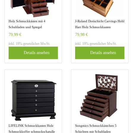
Holz Schmuckkästen mit 4
J-Roland Dreischicht Carvings Hohl
Schubladen und Spiegel
Hart Holz Schmuckkasten
Schmuckschatulle Aufbewahrung
Schmuckkoffer Schmuckkästchen
79,99 €
79,98 €
Schmuckkoffer 31x21x38cm
Schmuckschatulle Vitrine Holz mit
inkl. 19% gesetzlicher MwSt.
inkl. 19% gesetzlicher MwSt.
(BROWN)
Samt
Details ansehen
Details ansehen
LIFELINK Schmuckkasten Holz
Songmics Schmuckkästchen 5
Schmuckkoffer schmuckschatulle
Schichten mit Schubladen