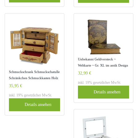
mahagonifarben JOW14BR
Holz, weiß
Unbekannt Geldversteck ~
Weltkarte ~ Gr. XL im antik Design
Schmuckschatulle Box Kiste
Schmuckschrank Schmuckschatulle
32,99 €
Buchsafe
Schränkchen Schmuckkasten Holz
inkl. 19% gesetzlicher MwSt.
Kästchen Braun 24 cm
35,95 €
Details ansehen
inkl. 19% gesetzlicher MwSt.
Details ansehen