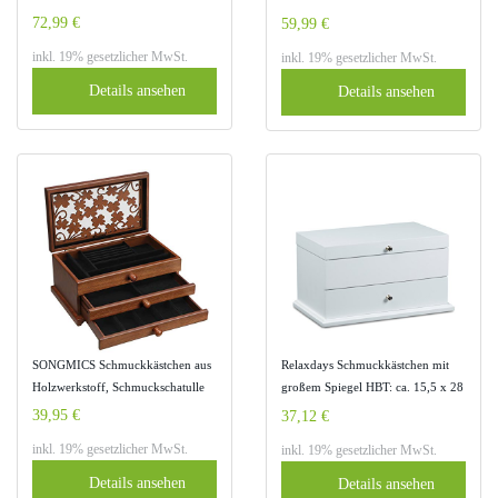
mit 5 Schubladen DNM16
Holz(MDF) dunkelbraun JBC56W
72,99 €
59,99 €
(schwarz)
inkl. 19% gesetzlicher MwSt.
inkl. 19% gesetzlicher MwSt.
Details ansehen
Details ansehen
SONGMICS Schmuckkästchen aus
Relaxdays Schmuckkästchen mit
Holzwerkstoff, Schmuckschatulle
großem Spiegel HBT: ca. 15,5 x 28
mit 2 Schubladen und
x 16,5 cm Schmuckschatulle mit
39,95 €
37,12 €
herausnehmbarem Schmuck-
Schubfach für Ketten und Uhren
inkl. 19% gesetzlicher MwSt.
inkl. 19% gesetzlicher MwSt.
Organizer, Schmuckbox mit
Schmuckbox mit 4 Fächern und 5
floralen Schnitzereien, Geschenk,
Ringkissen Aufbewahrungsbox aus
Details ansehen
Details ansehen