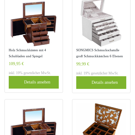
Holz Schmuckkästen mit 4
SONGMICS Schmuckschatulle
Schubladen und Spiegel
groß Schmuckkästchen 6 Ebenen
Schmuckkoffer Schmuckschatulle
mit 5 Schubladen Spiegel Weiß
109,95 €
99,99 €
Aufbewahrung 31x21x38cm
JBC138
inkl. 19% gesetzlicher MwSt.
inkl. 19% gesetzlicher MwSt.
Brown
Details ansehen
Details ansehen