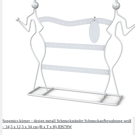
Songmics körper – design metall Schmuckständer Schmuckaufbewahrung weiß
– 34,5 x 12,5 x 34 cm (B x T x H) JDS78W