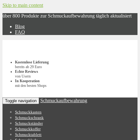
Skip to main content
über 800 Produkte zur Schmuckaufbewahrung täglich aktualisiert
Blog
FAQ
Kostenlose Lieferung
bereits ab 29 Euro
Echte Reviews
von Usern
In Kooperation
mit den besten Shops
Schmuckaufbewahrung
Toggle navigation
Schmuckkasten
Schmuckschrank
Schmuckständer
Schmuckkoffer
Schmucktablett