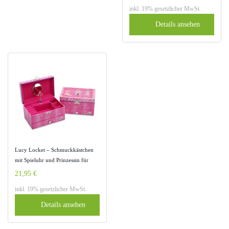
Musikdose, Spieluhren, Spieluhr
inkl. 19% gesetzlicher MwSt.
mit Pferd)
Details ansehen
Lucy Locket – Schmuckkästchen
mit Spieluhr und Prinzessin für
Kinder – Glitzernde
21,95 €
Schmuckschatulle mit Ringfächern
inkl. 19% gesetzlicher MwSt.
Details ansehen