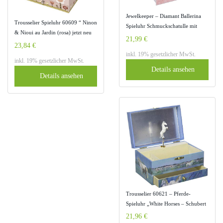
Jewelkeeper – Diamant Ballerina
Trousselier Spieluhr 60609 “ Ninon
Spieluhr Schmuckschatulle mit
& Nioui au Jardin (rosa) jetzt neu
Ausziehfächern, Schmuckschatulle
21,99 €
mit Fee (Spieldose, Musikdose,
23,84 €
– Schwanensee Melodie
Spieluhren) Geburt, Taufe …..
inkl. 19% gesetzlicher MwSt.
inkl. 19% gesetzlicher MwSt.
Details ansehen
Details ansehen
Trousselier 60621 – Pferde-
Spieluhr „White Horses – Schubert
/ Wiegenlied“ (Spieldose,
21,96 €