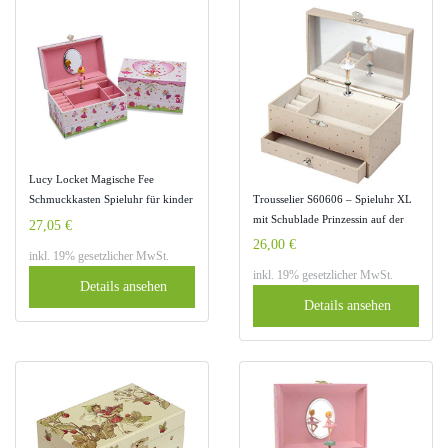
Lucy Locket Magische Fee
Trousselier S60606 – Spieluhr XL
Schmuckkasten Spieluhr für kinder
mit Schublade Prinzessin auf der
– Rosa Schmuckkästchen mit
27,05 €
Erbse (Spieldose, Musikdose,
Spieluhr, Glitzer und Fächer für
26,00 €
inkl. 19% gesetzlicher MwSt.
Spieluhren, Spieluhr mit Ballerina)
Ringe
inkl. 19% gesetzlicher MwSt.
Details ansehen
Details ansehen