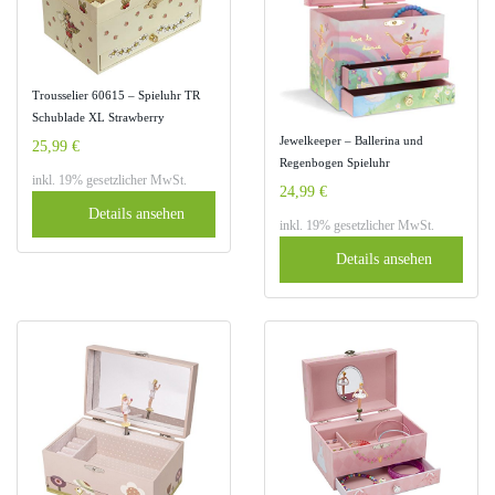
Trousselier 60615 – Spieluhr TR
Schublade XL Strawberry
(Spieldosen, Musikdosen,
Jewelkeeper – Ballerina und
25,99 €
Spieluhren)
Regenbogen Spieluhr
inkl. 19% gesetzlicher MwSt.
Schmuckschatulle mit 2
24,99 €
Ausziehfächern – Schwanensee
Details ansehen
inkl. 19% gesetzlicher MwSt.
Melodie
Details ansehen