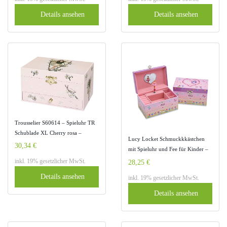
Datum, Dekoartikel für Mädchen
Ringe
Details ansehen
Details ansehen
Trousselier S60614 – Spieluhr TR
Schublade XL Cherry rosa –
Lucy Locket Schmuckkkästchen
Schubert Serenade (Spieldosen,
30,34 €
mit Spieluhr und Fee für Kinder –
Musikdosen, Spieluhren)
Rosa Schmuckschatulle mit Glitzer
inkl. 19% gesetzlicher MwSt.
28,25 €
und Ringfächern
Details ansehen
inkl. 19% gesetzlicher MwSt.
Details ansehen