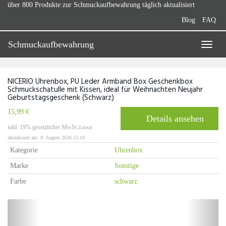
Skip
über 800 Produkte zur Schmuckaufbewahrung täglich aktualisiert
to
Blog
FAQ
main
content
Schmuckaufbewahrung
Toggle
naviga
NICERIO Uhrenbox, PU Leder Armband Box Geschenkbox
Schmuckschatulle mit Kissen, ideal für Weihnachten Neujahr
Geburtstagsgeschenk (Schwarz)
15,99 €
Details ansehen
inkl. 19% gesetzlicher MwSt.
Zuletzt
aktualisiert am: 8. August 2026 15:14
Kategorie
Uhrenbox
Marke
Sonstige
Farbe
schwarz