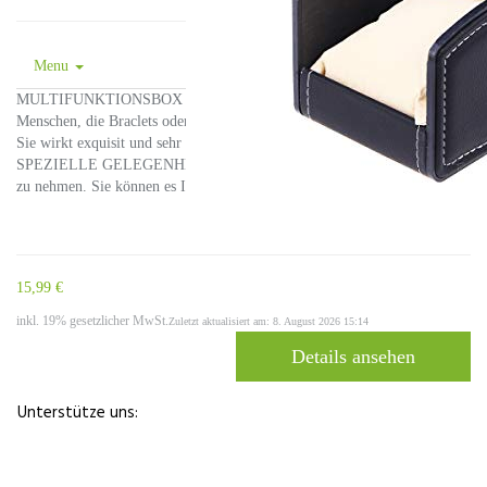
Menu
MULTIFUNKTIONSBOX – Die NICERIO-Uhrenbox sollte für die
Menschen, die Braclets oder Schmuck ausstellen müssen, ein Muss sein.
Sie wirkt exquisit und sehr praktisch, PERFEKTE GESCHENKE FÜR
SPEZIELLE GELEGENHEITEN – Zögern Sie nicht, es mit nach Hause
zu nehmen. Sie können es Ihren Liebsten,…
15,99 €
inkl. 19% gesetzlicher MwSt.
Zuletzt aktualisiert am: 8. August 2026 15:14
Details ansehen
Unterstütze uns: